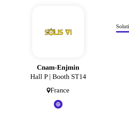
Solut
Cnam-Enjmin
Hall P
| Booth ST14
France