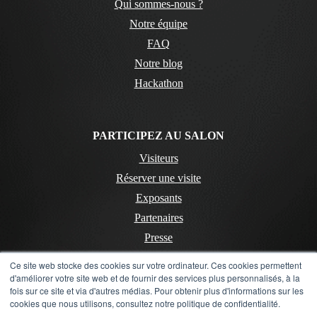
Qui sommes-nous ?
Notre équipe
FAQ
Notre blog
Hackathon
PARTICIPEZ AU SALON
Visiteurs
Réserver une visite
Exposants
Partenaires
Presse
Ce site web stocke des cookies sur votre ordinateur. Ces cookies permettent
d'améliorer votre site web et de fournir des services plus personnalisés, à la
CONTACT
fois sur ce site et via d'autres médias. Pour obtenir plus d'informations sur les
cookies que nous utilisons, consultez notre politique de confidentialité.
Contactez-nous