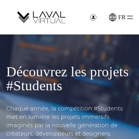
Aller
au
contenu
FR
>
Découvrez les projets
#Students
Chaque année, la compétition #Students
met en lumière les projets immersifs
imaginés par la nouvelle génération de
créateurs, développeurs et designers.