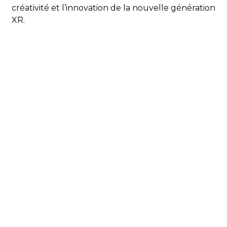
créativité et l’innovation de la nouvelle génération
XR.
Marie LEBLANC
Chef de projet R&D
D