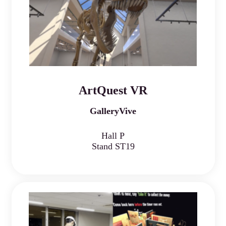
ArtQuest VR
GalleryVive
Hall P
Stand ST19