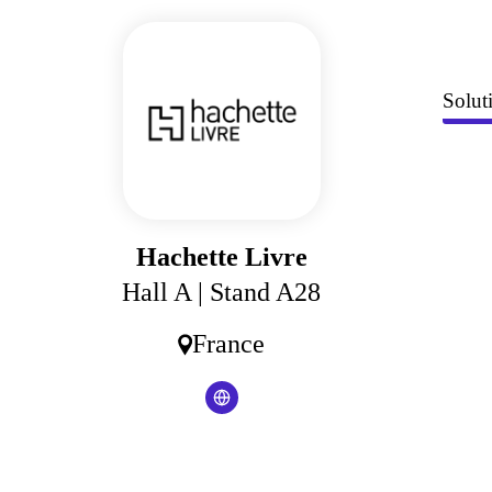
Panneau de gestion des cookies
Solut
Hachette Livre
Hall A
| Stand A28
France