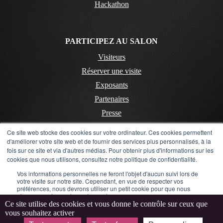
Hackathon
PARTICIPEZ AU SALON
Visiteurs
Réserver une visite
Exposants
Partenaires
Presse
Ce site web stocke des cookies sur votre ordinateur. Ces cookies permettent
d'améliorer votre site web et de fournir des services plus personnalisés, à la
CONTACT
fois sur ce site et via d'autres médias. Pour obtenir plus d'informations sur les
cookies que nous utilisons, consultez notre politique de confidentialité.
Contactez-nous
Vos informations personnelles ne feront l'objet d'aucun suivi lors de
Mentions Légales
votre visite sur notre site. Cependant, en vue de respecter vos
préférences, nous devrons utiliser un petit cookie pour que nous
Politique de confidentialité
n'ayons pas à vous les redemander.
Ce site utilise des cookies et vous donne le contrôle sur ceux que
LinkedIn
Instagram
Flickr
YouTube
vous souhaitez activer
Accepter
Refuser