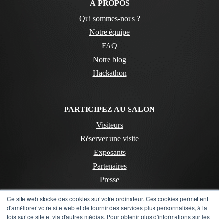
À PROPOS
Qui sommes-nous ?
Notre équipe
FAQ
Notre blog
Hackathon
PARTICIPEZ AU SALON
Visiteurs
Réserver une visite
Exposants
Partenaires
Presse
Ce site web stocke des cookies sur votre ordinateur. Ces cookies permettent
d'améliorer votre site web et de fournir des services plus personnalisés, à la
CONTACT
fois sur ce site et via d'autres médias. Pour obtenir plus d'informations sur les