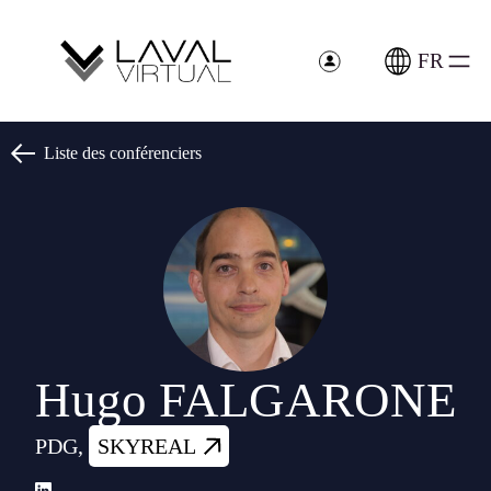
Panneau de gestion des cookies
FR
Liste des conférenciers
Hugo FALGARONE
PDG,
SKYREAL