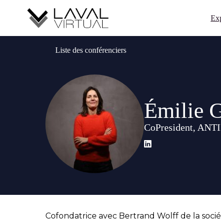
Exp
Liste des conférenciers
Émilie
CoPresident, AN
Cofondatrice avec Bertrand Wolff de la socié