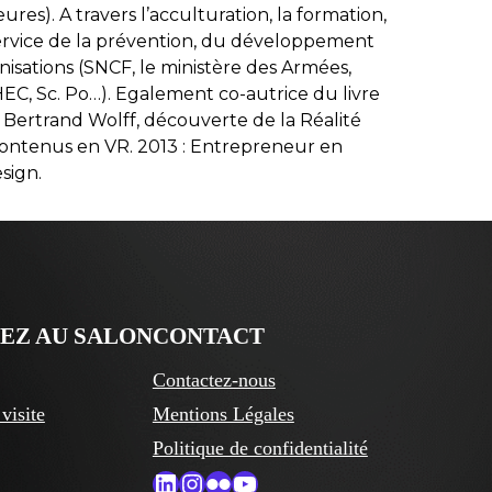
ures). A travers l’acculturation, la formation,
rvice de la prévention, du développement
isations (SNCF, le ministère des Armées,
C, Sc. Po…). Egalement co-autrice du livre
 Bertrand Wolff, découverte de la Réalité
 contenus en VR. 2013 : Entrepreneur en
sign.
PEZ AU SALON
CONTACT
Contactez-nous
visite
Mentions Légales
Politique de confidentialité
LinkedIn
Instagram
Flickr
YouTube