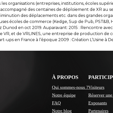
es organisations (entreprises, institutions, écoles supérie
s accompagné des centaines de déploiement de XR au se
diminution des déplacements etc. dans des grandes organ
uses écoles de commerce (Kedge, Sup de Pub, PST&B, HE
hez Dunod en oct 2019. Auparavant: 2015 : Rencontre avec
x de VR, et de VRLINES, une entreprise de production de
rt-ups en France à l’époque 2009 : Création L’Usine à De
À PROPOS
PARTICI
Qui sommes-nous ?
Visiteurs
Notre équipe
Réserver une 
FAQ
Exposants
Notre blog
Partenaires