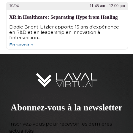
10/04
11:45 am - 12:00 pm
XR in Healthcare: Separating Hype from Healing
Elodie Brient-Litzler apporte 15 ans d'expérience
en R&D et en leadership en innovation à
l'intersection...
En savoir +
Abonnez-vous à la newsletter
Inscrivez-vous pour recevoir les dernières
actualités.