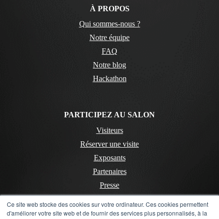
À PROPOS
Qui sommes-nous ?
Notre équipe
FAQ
Notre blog
Hackathon
PARTICIPEZ AU SALON
Visiteurs
Réserver une visite
Exposants
Partenaires
Presse
Ce site web stocke des cookies sur votre ordinateur. Ces cookies permettent
d'améliorer votre site web et de fournir des services plus personnalisés, à la