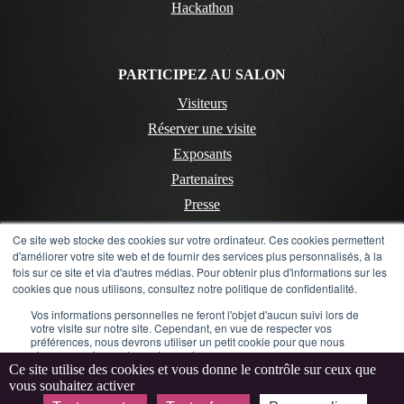
Hackathon
PARTICIPEZ AU SALON
Visiteurs
Réserver une visite
Exposants
Partenaires
Presse
Ce site web stocke des cookies sur votre ordinateur. Ces cookies permettent
d'améliorer votre site web et de fournir des services plus personnalisés, à la
CONTACT
fois sur ce site et via d'autres médias. Pour obtenir plus d'informations sur les
cookies que nous utilisons, consultez notre politique de confidentialité.
Contactez-nous
Vos informations personnelles ne feront l'objet d'aucun suivi lors de
Mentions Légales
votre visite sur notre site. Cependant, en vue de respecter vos
préférences, nous devrons utiliser un petit cookie pour que nous
Politique de confidentialité
n'ayons pas à vous les redemander.
Ce site utilise des cookies et vous donne le contrôle sur ceux que
LinkedIn
Instagram
Flickr
YouTube
vous souhaitez activer
Accepter
Refuser