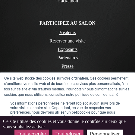
Hackathon
PARTICIPEZ AU SALON
Visiteurs
Réserver une visite
Exposants
Partenaires
Presse
Ce site web stocke des cookies sur votre ordinateur. Ces cookies permettent
d'améliorer votre site web et de fournir des services plus personnalisés, à la
CONTACT
fois sur ce site et via d'autres médias. Pour obtenir plus d'informations sur les
cookies que nous utilisons, consultez notre politique de confidentialité.
Contactez-nous
Vos informations personnelles ne feront l'objet d'aucun suivi lors de
Mentions Légales
votre visite sur notre site. Cependant, en vue de respecter vos
préférences, nous devrons utiliser un petit cookie pour que nous
Politique de confidentialité
n'ayons pas à vous les redemander.
Ce site utilise des cookies et vous donne le contrôle sur ceux que
LinkedIn
Instagram
Flickr
YouTube
vous souhaitez activer
Accepter
Refuser
Tout accepter
Tout refuser
Personnaliser