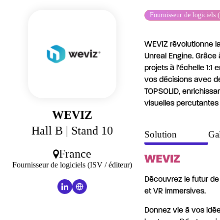
Panneau de gestion des cookies
Fournisseur de logiciels 
WEVIZ révolutionne la
Unreal Engine. Grâce 
projets à l’échelle 1:
vos décisions avec de
TOPSOLID, enrichissant
visuelles percutantes 
WEVIZ
Hall B
| Stand 10
Solution
Gal
France
WEVIZ
Fournisseur de logiciels (ISV / éditeur)
Découvrez le futur de
et VR immersives.
Donnez vie à vos idée