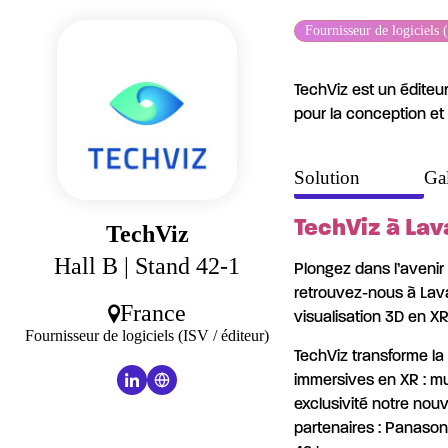
Panneau de gestion des cookies
Fournisseur de logiciels 
TechViz est un éditeur
pour la conception et l
Solution
Gal
TechViz à Lav
TechViz
Hall B
| Stand 42-1
Plongez dans l’avenir 
retrouvez-nous à Laval
France
visualisation 3D en X
Fournisseur de logiciels (ISV / éditeur)
TechViz transforme la
immersives en XR : mur
exclusivité notre nou
partenaires : Panason