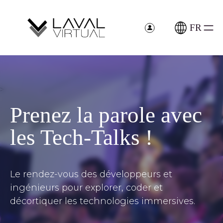
Aller
Panneau de gestion des cookies
au
contenu
FR
>
Prenez la parole avec
les Tech-Talks !
Le rendez-vous des développeurs et
ingénieurs pour explorer, coder et
décortiquer les technologies immersives.