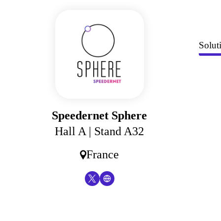
Solut
Speedernet Sphere
Hall A
| Stand A32
France