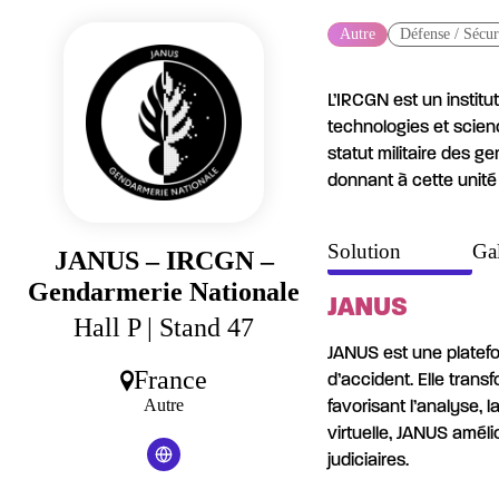
Panneau de gestion des cookies
Autre
Défense / Sécur
L’IRCGN est un instit
technologies et scien
statut militaire des g
donnant à cette unité
Solution
Gal
JANUS – IRCGN –
Gendarmerie Nationale
JANUS
Hall P
| Stand 47
JANUS est une platef
France
d’accident. Elle tra
Autre
favorisant l’analyse, l
virtuelle, JANUS amél
judiciaires.