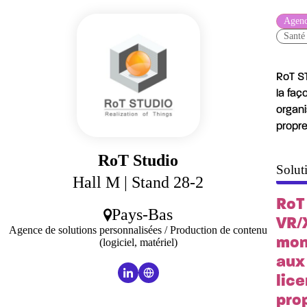
Agenc
Santé
RoT ST
la faç
organi
propre
RoT Studio
Solut
Hall M
| Stand 28-2
RoT 
Pays-Bas
VR/
Agence de solutions personnalisées / Production de contenu
mon
(logiciel, matériel)
aux
lice
pro