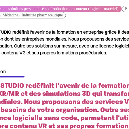
e de solutions personnalisées / Production de contenu (logiciel, matériel)
Ed
 / Médecine / Industrie pharmaceutique
UDIO redéfinit l'avenir de la formation en entreprise grâce à d
on dont les entreprises mondiales. Nous propousons des servic
sation. Outre ses solutions sur mesure, avec une licence logiciel
 contenu VR et ses propres formations procédurales.
ion
STUDIO redéfinit l'avenir de la formatio
XR/MR et des simulations 3D qui transfo
diales. Nous propousons des services V
 besoins de votre organisation. Outre se
nce logicielle sans code, permetant l'ut
pre contenu VR et ses propres formation