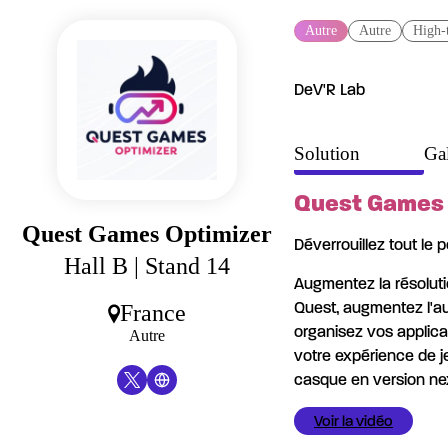
Panneau de gestion des cookies
Autre
Autre
High-
DeV'R Lab
Solution
Gal
Quest Games 
Quest Games Optimizer
Déverrouillez tout le 
Hall B
| Stand 14
Augmentez la résoluti
Quest, augmentez l'au
France
organisez vos applica
Autre
votre expérience de je
casque en version nex
Voir la vidéo