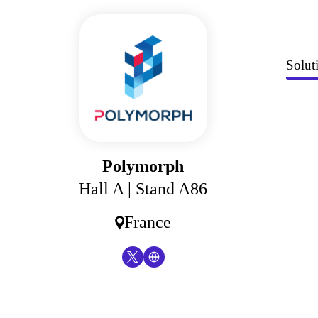
Panneau de gestion des cookies
Solut
Polymorph
Hall A
| Stand A86
France