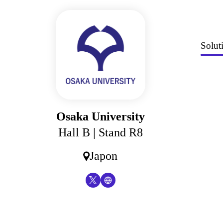
Panneau de gestion des cookies
Solut
Osaka University
Hall B
| Stand R8
Japon