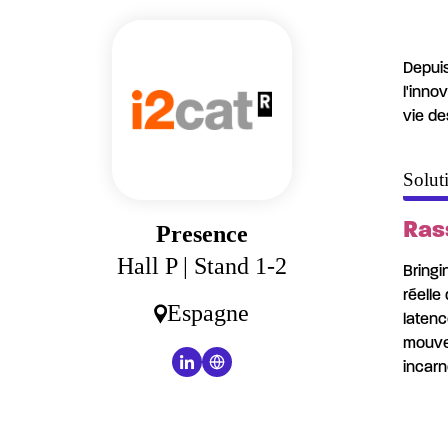
Depuis
l'inno
vie de
Solut
Ras
Presence
Hall P
| Stand 1-2
Bringi
réelle
Espagne
latenc
mouvem
incarn