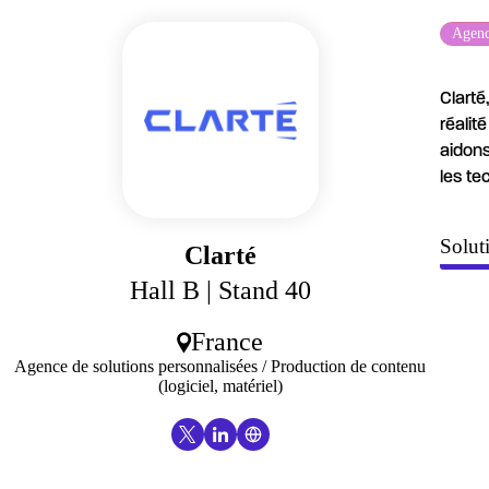
Agenc
Clarté
réalit
aidons
les te
Solut
Clarté
Hall B
| Stand 40
France
Agence de solutions personnalisées / Production de contenu
(logiciel, matériel)