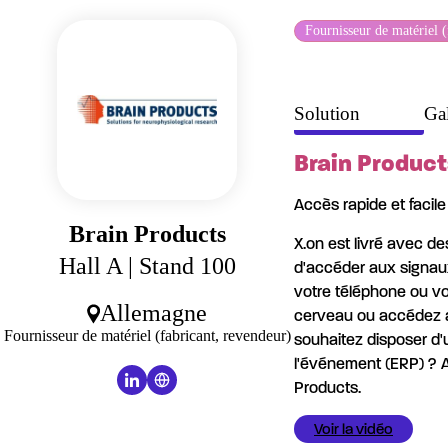
Panneau de gestion des cookies
Fournisseur de matériel (
Solution
Gal
Brain Product
Accès rapide et facil
Brain Products
X.on est livré avec 
Hall A
| Stand 100
d'accéder aux signaux
votre téléphone ou vo
Allemagne
cerveau ou accédez au
Fournisseur de matériel (fabricant, revendeur)
souhaitez disposer d'u
l'événement (ERP) ? A
Products.
Voir la vidéo