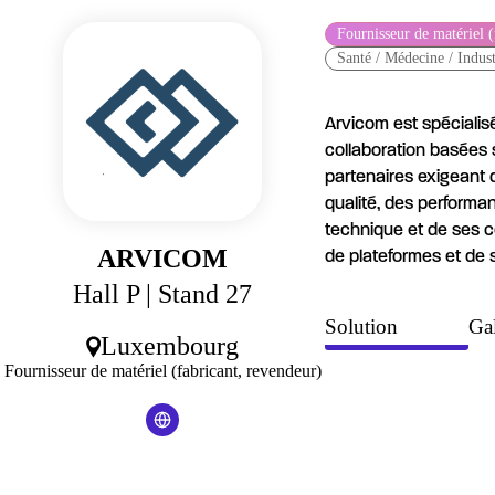
Panneau de gestion des cookies
Fournisseur de matériel (
Santé / Médecine / Indus
Arvicom est spéciali
collaboration basées s
partenaires exigeant 
qualité, des performa
technique et de ses c
ARVICOM
de plateformes et de 
Hall P
| Stand 27
Solution
Gal
Luxembourg
Fournisseur de matériel (fabricant, revendeur)