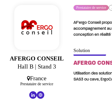
Panneau de gestion des cookies
Prestataire de service
AF'ergo Conseil propo
accompagnement au ch
conception en réalité v
Solution
AFERGO CONSEIL
AFERGO CONSE
Hall B
| Stand 3
Utilisation des solutio
France
SAS3 ou cave, ErgoCa
Prestataire de service