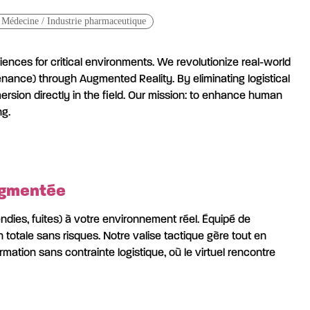
/ Médecine / Industrie pharmaceutique
ences for critical environments. We revolutionize real-world
enance) through Augmented Reality. By eliminating logistical
mmersion directly in the field. Our mission: to enhance human
ng.
Augmentée
ies, fuites) à votre environnement réel. Équipé de
n totale sans risques. Notre valise tactique gère tout en
mation sans contrainte logistique, où le virtuel rencontre