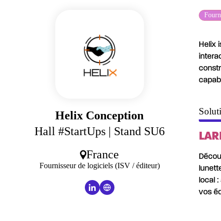
Fourni
Helix 
intera
constr
capabi
Solut
Helix Conception
Hall #StartUps
| Stand SU6
LAR
France
Découv
Fournisseur de logiciels (ISV / éditeur)
lunett
local 
vos éq