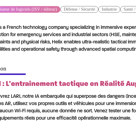
sseur de logiciels (ISV / éditeur)
Défense / Sécurité
Industrie
Santé 
is a French technology company specializing in immersive experi
ction for emergency services and industrial sectors (HSE, maint
aints and physical risks, Helix enables ultra-realistic tactical i
lities and operational safety through advanced spatial computi
ion
I : L'entraînement tactique en Réalité 
rez LARI, notre IA embarquée qui superpose des dangers (incend
es AR, utilisez vos propres outils et véhicules pour une immersio
: aucun Wi-Fi requis, aucune donnée ne sort. Venez tester une for
uipements réels pour une efficacité opérationnelle maximale.