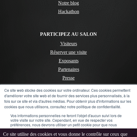
Notre blog
Hackathon
PARTICIPEZ AU SALON
Visiteurs
Réserver une visite
Exposants
Partenaires
Presse
Ce site web stocke des cookies sur votre ordinateur. Ces cookies permettent
d'améliorer votre site web et de fournir des services plus personnalisés, à la
CONTACT
fois sur ce site et via d'autres médias. Pour obtenir plus d'informations sur les
cookies que nous utilisons, consultez notre politique de confidentialité.
Contactez-nous
Vos informations personnelles ne feront l'objet d'aucun suivi lors de
Mentions Légales
votre visite sur notre site. Cependant, en vue de respecter vos
préférences, nous devrons utiliser un petit cookie pour que nous
Politique de confidentialité
n'ayons pas à vous les redemander.
Ce site utilise des cookies et vous donne le contrôle sur ceux que
LinkedIn
Instagram
Flickr
YouTube